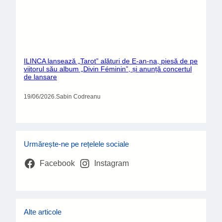
ILINCA lansează „Tarot” alături de E-an-na, piesă de pe
viitorul său album „Divin Féminin”, și anunță concertul
de lansare
19/06/2026
.
Sabin Codreanu
Urmărește-ne pe rețelele sociale
Facebook
Instagram
Alte articole