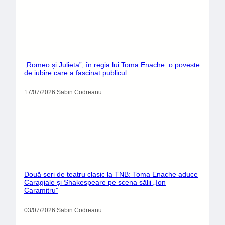
„Romeo și Julieta”, în regia lui Toma Enache: o poveste
de iubire care a fascinat publicul
17/07/2026
.
Sabin Codreanu
Două seri de teatru clasic la TNB: Toma Enache aduce
Caragiale și Shakespeare pe scena sălii „Ion
Caramitru”
03/07/2026
.
Sabin Codreanu