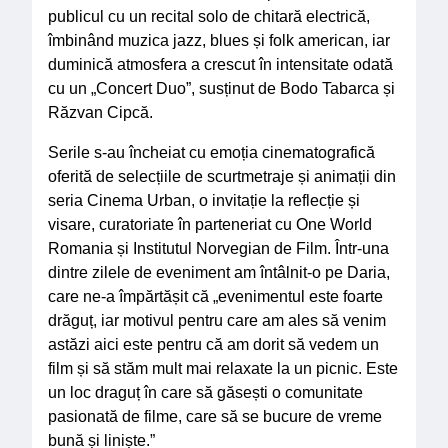
publicul cu un recital solo de chitară electrică,
îmbinând muzica jazz, blues și folk american, iar
duminică atmosfera a crescut în intensitate odată
cu un „Concert Duo”, susținut de Bodo Tabarca și
Răzvan Cipcă.
Serile s-au încheiat cu emoția cinematografică
oferită de selecțiile de scurtmetraje și animații din
seria Cinema Urban, o invitație la reflecție și
visare, curatoriate în parteneriat cu One World
Romania și Institutul Norvegian de Film. Într-una
dintre zilele de eveniment am întâlnit-o pe Daria,
care ne-a împărtășit că „evenimentul este foarte
drăguț, iar motivul pentru care am ales să venim
astăzi aici este pentru că am dorit să vedem un
film și să stăm mult mai relaxate la un picnic. Este
un loc draguț în care să găsești o comunitate
pasionată de filme, care să se bucure de vreme
bună și liniște.”