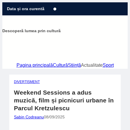
Sari
Data și ora curentă
la
conținut
Descoperă lumea prin cultură
Pagina principală
Cultură
Știință
Actualitate
Sport
DIVERTISMENT
Weekend Sessions a adus
muzică, film și picnicuri urbane în
Parcul Kretzulescu
Sabin Codreanu
08/09/2025