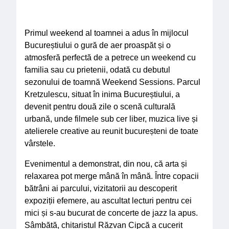
Primul weekend al toamnei a adus în mijlocul
Bucureștiului o gură de aer proaspăt și o
atmosferă perfectă de a petrece un weekend cu
familia sau cu prietenii, odată cu debutul
sezonului de toamnă Weekend Sessions. Parcul
Kretzulescu, situat în inima Bucureștiului, a
devenit pentru două zile o scenă culturală
urbană, unde filmele sub cer liber, muzica live și
atelierele creative au reunit bucureșteni de toate
vârstele.
Evenimentul a demonstrat, din nou, că arta și
relaxarea pot merge mână în mână. Între copacii
bătrâni ai parcului, vizitatorii au descoperit
expoziții efemere, au ascultat lecturi pentru cei
mici și s-au bucurat de concerte de jazz la apus.
Sâmbătă, chitaristul Răzvan Cipcă a cucerit