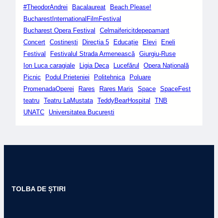
#TheodorAndrei
Bacalaureat
Beach Please!
BucharestInternationalFilmFestival
Bucharest Opera Festival
Celmaifericitdepepamant
Concert
Costinești
Direcția 5
Educație
Elevi
Eneli
Festival
Festivalul Strada Armenească
Giurgiu-Ruse
Ion Luca caragiale
Ligia Deca
Lucefărul
Opera Națională
Picnic
Podul Prieteniei
Politehnica
Poluare
PromenadaOperei
Rares
Rares Maris
Space
SpaceFest
teatru
Teatru LaMustata
TeddyBearHospital
TNB
UNATC
Universitatea București
TOLBA DE ȘTIRI