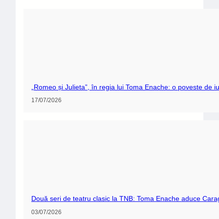
„Romeo și Julieta”, în regia lui Toma Enache: o poveste de iu
17/07/2026
Două seri de teatru clasic la TNB: Toma Enache aduce Carag
03/07/2026