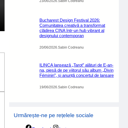
23/06/2026
.
Sabin Codreanu
Bucharest Design Festival 2026:
Comunitatea creativă a transformat
clădirea CINA într-un hub vibrant al
designului contemporan
20/06/2026
.
Sabin Codreanu
ILINCA lansează „Tarot” alături de E-an-
na, piesă de pe viitorul său album „Divin
Féminin”, și anunță concertul de lansare
19/06/2026
.
Sabin Codreanu
Urmărește-ne pe rețelele sociale