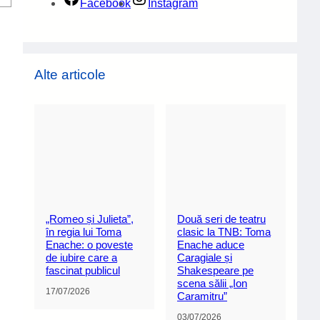
Facebook
Instagram
Alte articole
„Romeo și Julieta”,
Două seri de teatru
în regia lui Toma
clasic la TNB: Toma
Enache: o poveste
Enache aduce
de iubire care a
Caragiale și
fascinat publicul
Shakespeare pe
scena sălii „Ion
17/07/2026
Caramitru”
03/07/2026