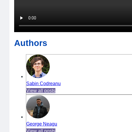
Authors
Sabin Codreanu
View all posts
George Neagu
View all posts