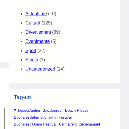
Actualitate
(10)
Cultură
(125)
Divertisment
(39)
Evenimente
(5)
Sport
(22)
Știință
(3)
Uncategorized
(14)
Tag-uri
#TheodorAndrei
Bacalaureat
Beach Please!
BucharestInternationalFilmFestival
Bucharest Opera Festival
Celmaifericitdepepamant