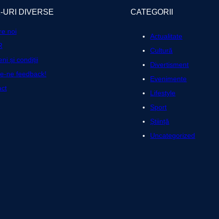
K-URI DIVERSE
CATEGORII
e noi
Actualitate
R
Cultură
ni și condiții
Divertisment
te-ne feedback!
Evenimente
ct
Lifestyle
Sport
Știință
Uncategorized