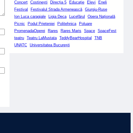
Concert
Costinești
Direcția 5
Educație
Elevi
Eneli
Festival
Festivalul Strada Armenească
Giurgiu-Ruse
Ion Luca caragiale
Ligia Deca
Lucefărul
Opera Națională
Picnic
Podul Prieteniei
Politehnica
Poluare
PromenadaOperei
Rares
Rares Maris
Space
SpaceFest
teatru
Teatru LaMustata
TeddyBearHospital
TNB
UNATC
Universitatea București