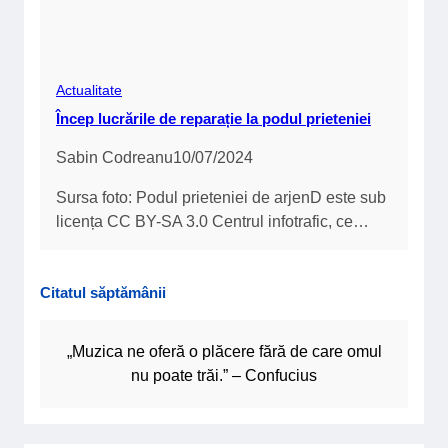
Actualitate
Încep lucrările de reparație la podul prieteniei
Sabin Codreanu
10/07/2024
Sursa foto: Podul prieteniei de arjenD este sub
licența CC BY-SA 3.0 Centrul infotrafic, ce…
Citatul săptămânii
„Muzica ne oferă o plăcere fără de care omul
nu poate trăi.” – Confucius