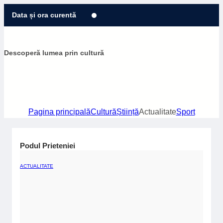
Sari
Data și ora curentă
la
conținut
Descoperă lumea prin cultură
Pagina principală
Cultură
Știință
Actualitate
Sport
Podul Prieteniei
ACTUALITATE