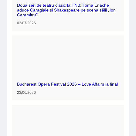
Două seri de teatru clasic la TNB: Toma Enache
aduce Caragiale și Shakespeare pe scena sălii „Ion
Caramitru”
03/07/2026
Bucharest Opera Festival 2026 – Love Affairs la final
23/06/2026