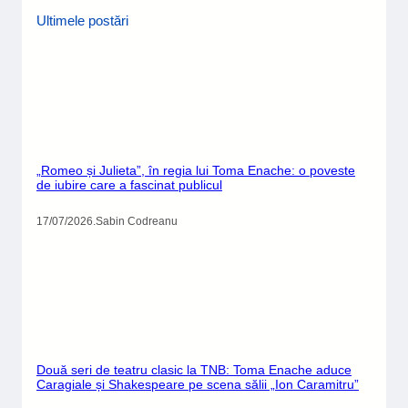
Ultimele postări
„Romeo și Julieta”, în regia lui Toma Enache: o poveste
de iubire care a fascinat publicul
17/07/2026
.
Sabin Codreanu
Două seri de teatru clasic la TNB: Toma Enache aduce
Caragiale și Shakespeare pe scena sălii „Ion Caramitru”