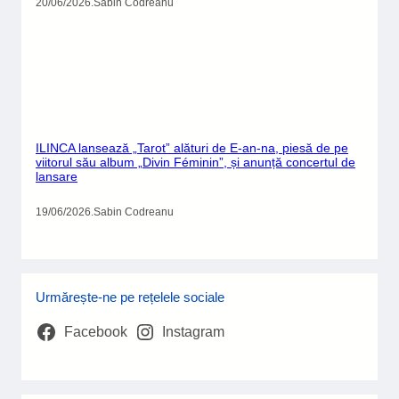
20/06/2026
.
Sabin Codreanu
ILINCA lansează „Tarot” alături de E-an-na, piesă de pe
viitorul său album „Divin Féminin”, și anunță concertul de
lansare
19/06/2026
.
Sabin Codreanu
Urmărește-ne pe rețelele sociale
Facebook
Instagram