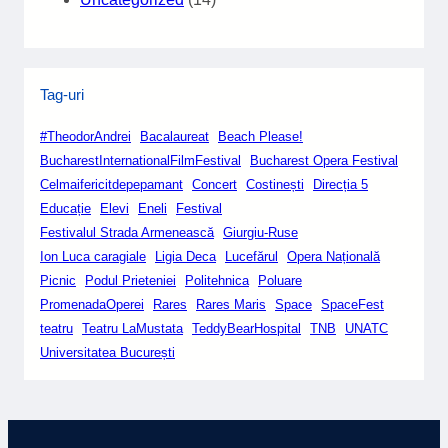
Tag-uri
#TheodorAndrei
Bacalaureat
Beach Please!
BucharestInternationalFilmFestival
Bucharest Opera Festival
Celmaifericitdepepamant
Concert
Costinești
Direcția 5
Educație
Elevi
Eneli
Festival
Festivalul Strada Armenească
Giurgiu-Ruse
Ion Luca caragiale
Ligia Deca
Lucefărul
Opera Națională
Picnic
Podul Prieteniei
Politehnica
Poluare
PromenadaOperei
Rares
Rares Maris
Space
SpaceFest
teatru
Teatru LaMustata
TeddyBearHospital
TNB
UNATC
Universitatea București