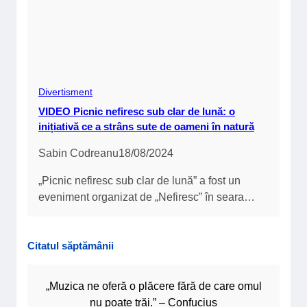
Divertisment
VIDEO Picnic nefiresc sub clar de lună: o
inițiativă ce a strâns sute de oameni în natură
Sabin Codreanu
18/08/2024
„Picnic nefiresc sub clar de lună” a fost un
eveniment organizat de „Nefiresc” în seara…
Citatul săptămânii
„Muzica ne oferă o plăcere fără de care omul
nu poate trăi.” – Confucius