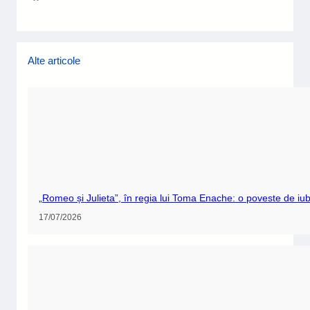
Alte articole
„Romeo și Julieta”, în regia lui Toma Enache: o poveste de iubi
17/07/2026