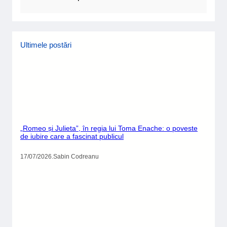
Ultimele postări
„Romeo și Julieta”, în regia lui Toma Enache: o poveste
de iubire care a fascinat publicul
17/07/2026
.
Sabin Codreanu
Două seri de teatru clasic la TNB: Toma Enache aduce
Caragiale și Shakespeare pe scena sălii „Ion Caramitru”