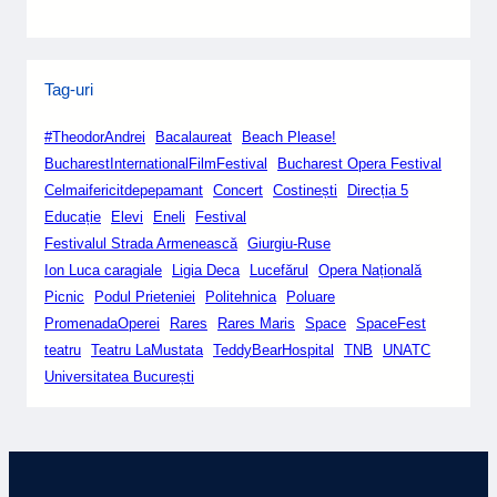
Tag-uri
#TheodorAndrei
Bacalaureat
Beach Please!
BucharestInternationalFilmFestival
Bucharest Opera Festival
Celmaifericitdepepamant
Concert
Costinești
Direcția 5
Educație
Elevi
Eneli
Festival
Festivalul Strada Armenească
Giurgiu-Ruse
Ion Luca caragiale
Ligia Deca
Lucefărul
Opera Națională
Picnic
Podul Prieteniei
Politehnica
Poluare
PromenadaOperei
Rares
Rares Maris
Space
SpaceFest
teatru
Teatru LaMustata
TeddyBearHospital
TNB
UNATC
Universitatea București