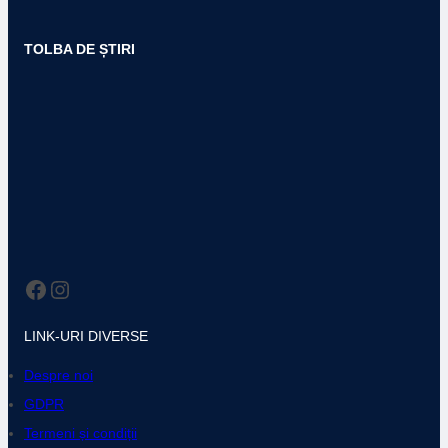
TOLBA DE ȘTIRI
Facebook
Instagram
LINK-URI DIVERSE
Despre noi
GDPR
Termeni și condiții
Trimite-ne feedback!
Contact
CATEGORII
Actualitate
Cultură