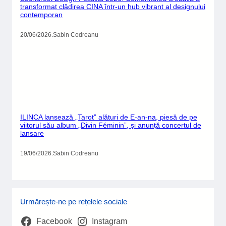
20/06/2026
.
Sabin Codreanu
ILINCA lansează „Tarot” alături de E-an-na, piesă de pe
viitorul său album „Divin Féminin”, și anunță concertul de
lansare
19/06/2026
.
Sabin Codreanu
Urmărește-ne pe rețelele sociale
Facebook
Instagram