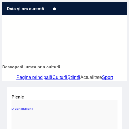
Sari
Data și ora curentă
la
conținut
Descoperă lumea prin cultură
Pagina principală
Cultură
Știință
Actualitate
Sport
Picnic
DIVERTISMENT