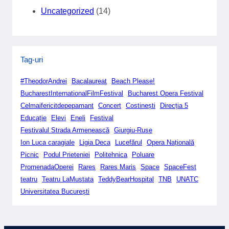
Uncategorized
(14)
Tag-uri
#TheodorAndrei
Bacalaureat
Beach Please!
BucharestInternationalFilmFestival
Bucharest Opera Festival
Celmaifericitdepepamant
Concert
Costinești
Direcția 5
Educație
Elevi
Eneli
Festival
Festivalul Strada Armenească
Giurgiu-Ruse
Ion Luca caragiale
Ligia Deca
Lucefărul
Opera Națională
Picnic
Podul Prieteniei
Politehnica
Poluare
PromenadaOperei
Rares
Rares Maris
Space
SpaceFest
teatru
Teatru LaMustata
TeddyBearHospital
TNB
UNATC
Universitatea București