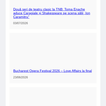
Două seri de teatru clasic la TNB: Toma Enache
aduce Caragiale și Shakespeare pe scena sălii „Ion
Caramitru”
03/07/2026
Bucharest Opera Festival 2026 – Love Affairs la final
23/06/2026