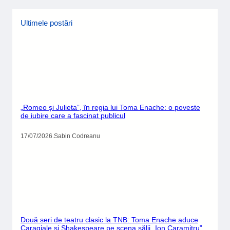
Ultimele postări
„Romeo și Julieta”, în regia lui Toma Enache: o poveste
de iubire care a fascinat publicul
17/07/2026
.
Sabin Codreanu
Două seri de teatru clasic la TNB: Toma Enache aduce
Caragiale și Shakespeare pe scena sălii „Ion Caramitru”