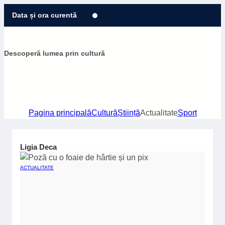
Sari
Data și ora curentă
la
conținut
Descoperă lumea prin cultură
Pagina principală
Cultură
Știință
Actualitate
Sport
Ligia Deca
ACTUALITATE