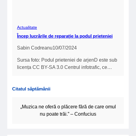
Actualitate
Încep lucrările de reparație la podul prieteniei
Sabin Codreanu
10/07/2024
Sursa foto: Podul prieteniei de arjenD este sub
licența CC BY-SA 3.0 Centrul infotrafic, ce…
Citatul săptămânii
„Muzica ne oferă o plăcere fără de care omul
nu poate trăi.” – Confucius