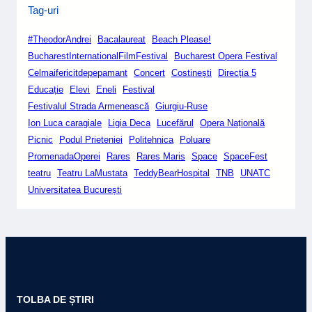
Tag-uri
#TheodorAndrei
Bacalaureat
Beach Please!
BucharestInternationalFilmFestival
Bucharest Opera Festival
Celmaifericitdepepamant
Concert
Costinești
Direcția 5
Educație
Elevi
Eneli
Festival
Festivalul Strada Armenească
Giurgiu-Ruse
Ion Luca caragiale
Ligia Deca
Lucefărul
Opera Națională
Picnic
Podul Prieteniei
Politehnica
Poluare
PromenadaOperei
Rares
Rares Maris
Space
SpaceFest
teatru
Teatru LaMustata
TeddyBearHospital
TNB
UNATC
Universitatea București
TOLBA DE ȘTIRI