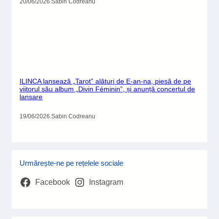
20/06/2026
.
Sabin Codreanu
ILINCA lansează „Tarot” alături de E-an-na, piesă de pe
viitorul său album „Divin Féminin”, și anunță concertul de
lansare
19/06/2026
.
Sabin Codreanu
Urmărește-ne pe rețelele sociale
Facebook
Instagram