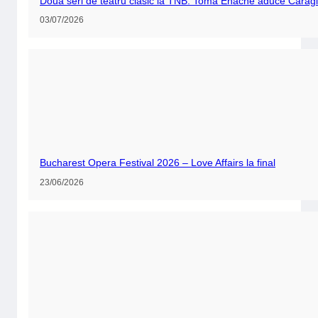
Două seri de teatru clasic la TNB: Toma Enache aduce Caragia
03/07/2026
Bucharest Opera Festival 2026 – Love Affairs la final
23/06/2026