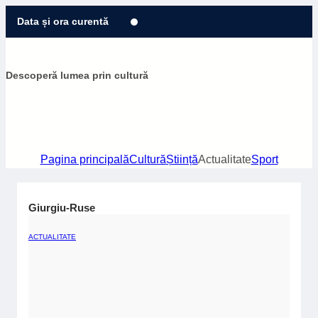
Sari
Data și ora curentă
la
conținut
Descoperă lumea prin cultură
Pagina principală
Cultură
Știință
Actualitate
Sport
Giurgiu-Ruse
ACTUALITATE