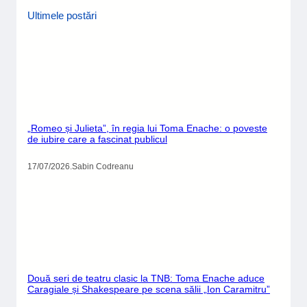
Ultimele postări
„Romeo și Julieta”, în regia lui Toma Enache: o poveste
de iubire care a fascinat publicul
17/07/2026
.
Sabin Codreanu
Două seri de teatru clasic la TNB: Toma Enache aduce
Caragiale și Shakespeare pe scena sălii „Ion Caramitru”