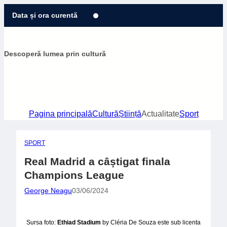
Sari
Data și ora curentă
la
conținut
Descoperă lumea prin cultură
Pagina principală
Cultură
Știință
Actualitate
Sport
SPORT
Real Madrid a câștigat finala
Champions League
George Neagu
03/06/2024
Sursa foto:
Ethiad Stadium
by Cléria De Souza este sub licenta