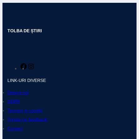
TOLBA DE ȘTIRI
F
I
a
n
LINK-URI DIVERSE
c
s
e
t
Despre noi
b
a
GDPR
o
g
Termeni și condiții
o
r
k
a
Trimite-ne feedback!
m
Contact