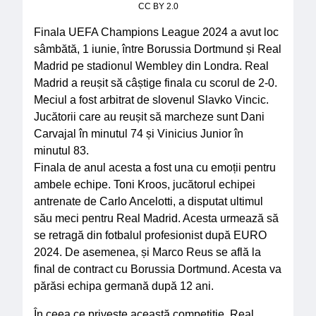
CC BY 2.0
Finala UEFA Champions League 2024 a avut loc
sâmbătă, 1 iunie, între Borussia Dortmund și Real
Madrid pe stadionul Wembley din Londra. Real
Madrid a reușit să câștige finala cu scorul de 2-0.
Meciul a fost arbitrat de slovenul Slavko Vincic.
Jucătorii care au reușit să marcheze sunt Dani
Carvajal în minutul 74 și Vinicius Junior în
minutul 83.
Finala de anul acesta a fost una cu emoții pentru
ambele echipe. Toni Kroos, jucătorul echipei
antrenate de Carlo Ancelotti, a disputat ultimul
său meci pentru Real Madrid. Acesta urmează să
se retragă din fotbalul profesionist după EURO
2024. De asemenea, și Marco Reus se află la
final de contract cu Borussia Dortmund. Acesta va
părăsi echipa germană după 12 ani.
În ceea ce privește această competiție, Real