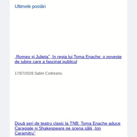
Ultimele postări
„Romeo și Julieta”, în regia lui Toma Enache: o poveste
de iubire care a fascinat publicul
17/07/2026
.
Sabin Codreanu
Două seri de teatru clasic la TNB: Toma Enache aduce
Caragiale și Shakespeare pe scena sălii „Ion
Caramitru”