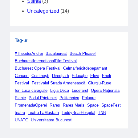
Știință
(3)
Uncategorized
(14)
Tag-uri
#TheodorAndrei
Bacalaureat
Beach Please!
BucharestInternationalFilmFestival
Bucharest Opera Festival
Celmaifericitdepepamant
Concert
Costinești
Direcția 5
Educație
Elevi
Eneli
Festival
Festivalul Strada Armenească
Giurgiu-Ruse
Ion Luca caragiale
Ligia Deca
Lucefărul
Opera Națională
Picnic
Podul Prieteniei
Politehnica
Poluare
PromenadaOperei
Rares
Rares Maris
Space
SpaceFest
teatru
Teatru LaMustata
TeddyBearHospital
TNB
UNATC
Universitatea București