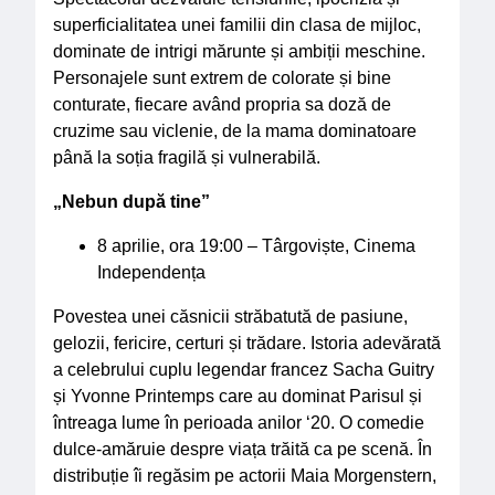
superficialitatea unei familii din clasa de mijloc,
dominate de intrigi mărunte și ambiții meschine.
Personajele sunt extrem de colorate și bine
conturate, fiecare având propria sa doză de
cruzime sau viclenie, de la mama dominatoare
până la soția fragilă și vulnerabilă.
„Nebun după tine”
8 aprilie, ora 19:00 – Târgoviște, Cinema
Independența
Povestea unei căsnicii străbatută de pasiune,
gelozii, fericire, certuri și trădare. Istoria adevărată
a celebrului cuplu legendar francez Sacha Guitry
și Yvonne Printemps care au dominat Parisul și
întreaga lume în perioada anilor ‘20. O comedie
dulce-amăruie despre viața trăită ca pe scenă. În
distribuție îi regăsim pe actorii Maia Morgenstern,