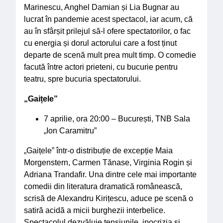
Marinescu, Anghel Damian și Lia Bugnar au
lucrat în pandemie acest spectacol, iar acum, că
au în sfârșit prilejul să-l ofere spectatorilor, o fac
cu energia și dorul actorului care a fost ținut
departe de scenă mult prea mult timp. O comedie
facută între actori prieteni, cu bucurie pentru
teatru, spre bucuria spectatorului.
„Gaițele”
7 aprilie, ora 20:00 – București, TNB Sala
„Ion Caramitru”
„Gaițele” într-o distribuție de excepție Maia
Morgenstern, Carmen Tănase, Virginia Rogin și
Adriana Trandafir. Una dintre cele mai importante
comedii din literatura dramatică românească,
scrisă de Alexandru Kirițescu, aduce pe scenă o
satiră acidă a micii burghezii interbelice.
Spectacolul dezvăluie tensiunile, ipocrizia și