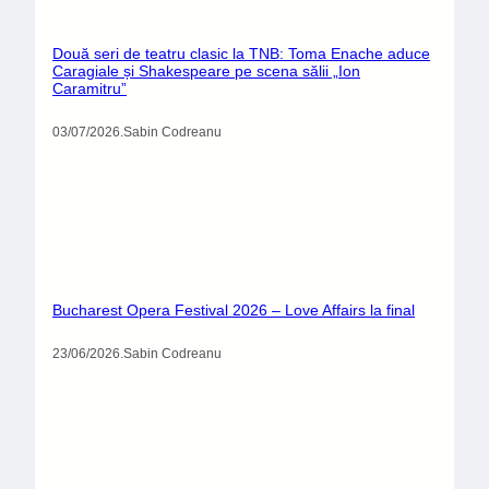
Două seri de teatru clasic la TNB: Toma Enache aduce
Caragiale și Shakespeare pe scena sălii „Ion
Caramitru”
03/07/2026
.
Sabin Codreanu
Bucharest Opera Festival 2026 – Love Affairs la final
23/06/2026
.
Sabin Codreanu