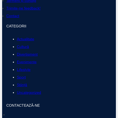
Termeni și condiții
o
r
k
a
Trimite-ne feedback!
m
Contact
CATEGORII
Actualitate
Cultură
Divertisment
Evenimente
Lifestyle
Sport
Știință
Uncategorized
CONTACTEAZĂ-NE