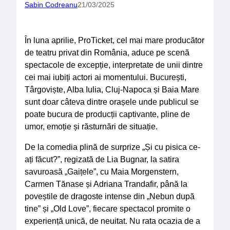
Sabin Codreanu
21/03/2025
În luna aprilie, ProTicket, cel mai mare producător
de teatru privat din România, aduce pe scenă
spectacole de excepție, interpretate de unii dintre
cei mai iubiți actori ai momentului. București,
Târgoviște, Alba Iulia, Cluj-Napoca și Baia Mare
sunt doar câteva dintre orașele unde publicul se
poate bucura de producții captivante, pline de
umor, emoție și răsturnări de situație.
De la comedia plină de surprize „Și cu pisica ce-
ați făcut?”, regizată de Lia Bugnar, la satira
savuroasă „Gaițele”, cu Maia Morgenstern,
Carmen Tănase și Adriana Trandafir, până la
poveștile de dragoste intense din „Nebun după
tine” și „Old Love”, fiecare spectacol promite o
experiență unică, de neuitat. Nu rata ocazia de a