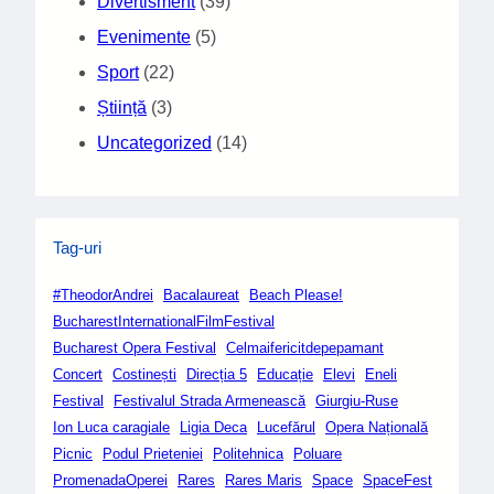
Divertisment
(39)
Evenimente
(5)
Sport
(22)
Știință
(3)
Uncategorized
(14)
Tag-uri
#TheodorAndrei
Bacalaureat
Beach Please!
BucharestInternationalFilmFestival
Bucharest Opera Festival
Celmaifericitdepepamant
Concert
Costinești
Direcția 5
Educație
Elevi
Eneli
Festival
Festivalul Strada Armenească
Giurgiu-Ruse
Ion Luca caragiale
Ligia Deca
Lucefărul
Opera Națională
Picnic
Podul Prieteniei
Politehnica
Poluare
PromenadaOperei
Rares
Rares Maris
Space
SpaceFest