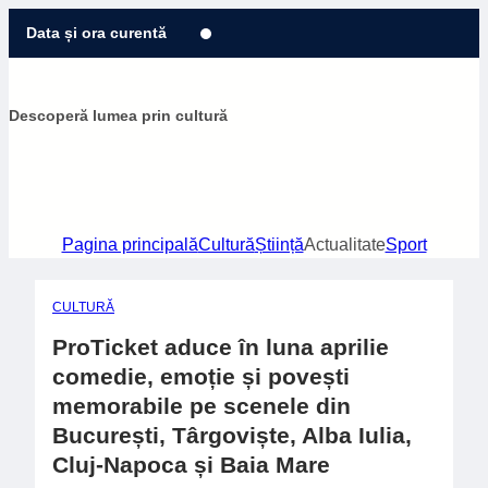
Sari
Data și ora curentă
la
conținut
Descoperă lumea prin cultură
Pagina principală
Cultură
Știință
Actualitate
Sport
CULTURĂ
ProTicket aduce în luna aprilie
comedie, emoție și povești
memorabile pe scenele din
București, Târgoviște, Alba Iulia,
Cluj-Napoca și Baia Mare