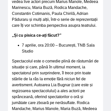
vedea live actori precum Marius Manole, Medeea
Marinescu, Maria Buză, Rodica Mandache,
Constantin Cotimanis, Paula Chirilă, Adrian
Păduraru și mulți alții, într-o serie de reprezentații
care îți vor schimba perspectiva asupra teatrului.
„Și cu pisica ce-ați făcut?”
7 aprilie, ora 20:00 – București, TNB Sala
Studio
Spectacolul este o comedie plină de răsturnări de
situație și care, până în ultimul moment, ia
spectatorul prin surprindere, îl trece prin toate
stările de la râs la emoție fără niciun fel de
avertisment. Autoarea Lia Bugnar (care este și
regizoarea spectacolului) a ales actorii pe
sprânceană, oferind spectatorilor o oră și
jumătate care zboară pe nerăsuflate. Rodica
Mandache, Marius Manole, Maria Buză, Medeea