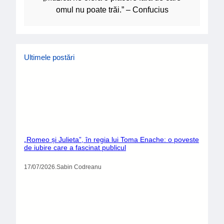
omul nu poate trăi.” – Confucius
Ultimele postări
„Romeo și Julieta”, în regia lui Toma Enache: o poveste
de iubire care a fascinat publicul
17/07/2026
.
Sabin Codreanu