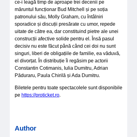
ce-i leagă timp de aproape trei decenii pe
măruntul funcționar Bud Mitchell și pe soția
patronului său, Molly Graham, cu întâlniri
sporadice și discuții presărate cu umor, repede
uitate de către ea, dar constituind pietre ale unei
construcții afective solide pentru el. Însă pasul
decisiv nu este făcut până când cei doi nu sunt
singuri, liberi de obligațiile de familie, ea văduvă,
el divorțat. În distribuție îi regăsim pe actorii
Constantin Cotimanis, Iulia Dumitru, Adrian
Păduraru, Paula Chirilă și Ada Dumitru.
Biletele pentru toate spectacolele sunt disponibile
pe
https://proticket.ro
.
Author