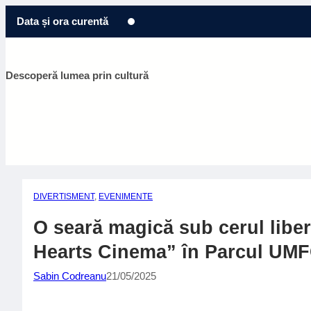
Sari
Data și ora curentă
la
conținut
Descoperă lumea prin cultură
DIVERTISMENT
, 
EVENIMENTE
O seară magică sub cerul libe
Hearts Cinema” în Parcul UM
Sabin Codreanu
21/05/2025