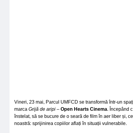
Vineri, 23 mai, Parcul UMFCD se transformă într-un spațiu a
marca
Grijă de aripi
–
Open Hearts Cinema
. Începând c
înstelat, să se bucure de o seară de film în aer liber și, 
noastră: sprijinirea copiilor aflați în situații vulnerabile.