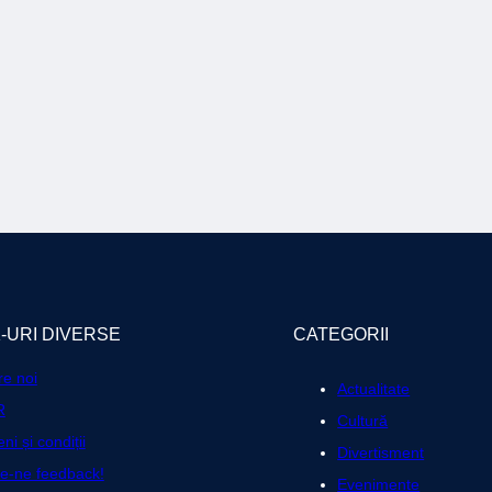
K-URI DIVERSE
CATEGORII
e noi
Actualitate
R
Cultură
ni și condiții
Divertisment
te-ne feedback!
Evenimente