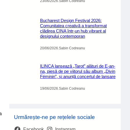
23/06/2026
.
Sabin Codreanu
Bucharest Design Festival 2026:
Comunitatea creativă a transformat
clădirea CINA într-un hub vibrant al
designului contemporan
20/06/2026
.
Sabin Codreanu
ILINCA lansează „Tarot” alături de E-an-
na, piesă de pe viitorul său album „Divin
Féminin”, și anunță concertul de lansare
19/06/2026
.
Sabin Codreanu
a
Urmărește-ne pe rețelele sociale
Facebook
Instagram