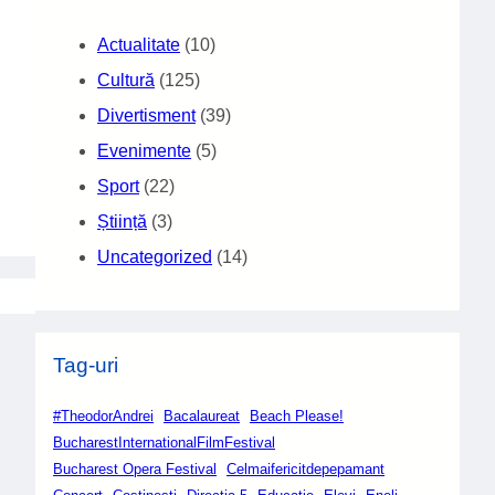
Actualitate
(10)
Cultură
(125)
Divertisment
(39)
Evenimente
(5)
Sport
(22)
Știință
(3)
Uncategorized
(14)
Tag-uri
#TheodorAndrei
Bacalaureat
Beach Please!
BucharestInternationalFilmFestival
Bucharest Opera Festival
Celmaifericitdepepamant