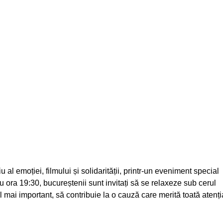
l emoției, filmului și solidarității, printr-un eveniment special
u ora 19:30, bucureștenii sunt invitați să se relaxeze sub cerul
cel mai important, să contribuie la o cauză care merită toată atenți