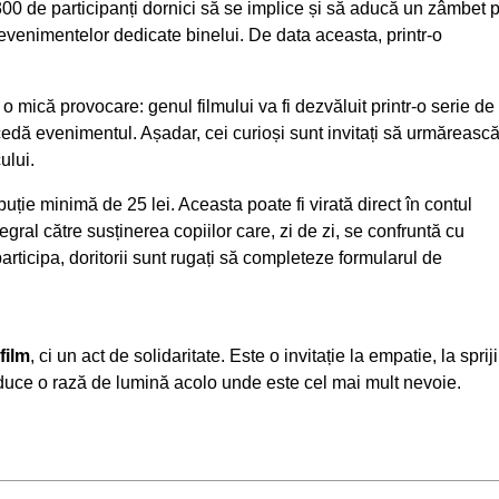
300 de participanți dornici să se implice și să aducă un zâmbet 
a evenimentelor dedicate binelui. De data aceasta, printr-o
o mică provocare: genul filmului va fi dezvăluit printr-o serie de
ecedă evenimentul. Așadar, cei curioși sunt invitați să urmăreasc
ului.
ibuție minimă de 25 lei. Aceasta poate fi virată direct în contul
ral către susținerea copiilor care, zi de zi, se confruntă cu
participa, doritorii sunt rugați să completeze formularul de
film
, ci un act de solidaritate. Este o invitație la empatie, la sprij
 aduce o rază de lumină acolo unde este cel mai mult nevoie.