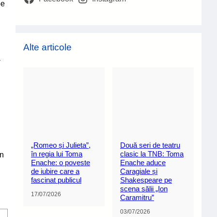
pe
Alte articole
ă
„Romeo și Julieta”,
Două seri de teatru
în regia lui Toma
clasic la TNB: Toma
in
Enache: o poveste
Enache aduce
de iubire care a
Caragiale și
fascinat publicul
Shakespeare pe
scena sălii „Ion
17/07/2026
Caramitru”
03/07/2026