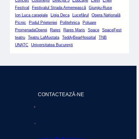
Concert
Costinești
Direcția 5
Educație
Elevi
Eneli
Festival
Festivalul Strada Armenească
Giurgiu-Ruse
Ion Luca caragiale
Ligia Deca
Lucefărul
Opera Națională
Picnic
Podul Prieteniei
Politehnica
Poluare
PromenadaOperei
Rares
Rares Maris
Space
SpaceFest
teatru
Teatru LaMustata
TeddyBearHospital
TNB
UNATC
Universitatea București
CONTACTEAZĂ-NE
contact@tolbadestiri.ro