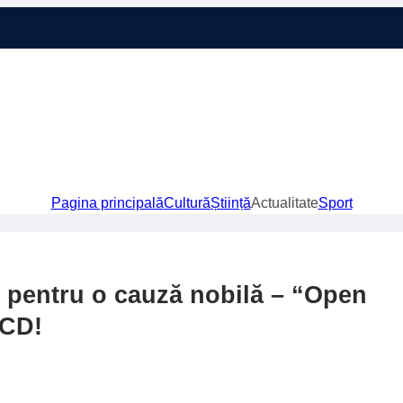
Pagina principală
Cultură
Știință
Actualitate
Sport
r pentru o cauză nobilă – “Open
FCD!