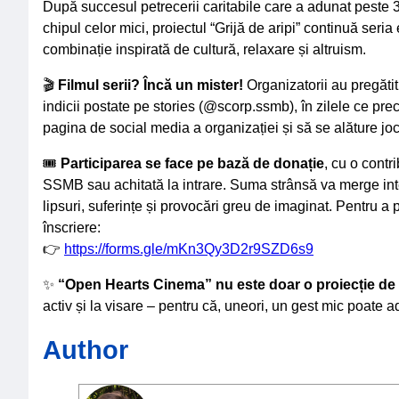
După succesul petrecerii caritabile care a adunat peste 
chipul celor mici, proiectul “Grijă de aripi” continuă seri
combinație inspirată de cultură, relaxare și altruism.
🎬
Filmul serii? Încă un mister!
Organizatorii au pregătit 
indicii postate pe stories (@scorp.ssmb), în zilele ce pr
pagina de social media a organizației și să se alăture joc
🎟️
Participarea se face pe bază de donație
, cu o contr
SSMB sau achitată la intrare. Suma strânsă va merge integ
lipsuri, suferințe și provocări greu de imaginat. Pentru a 
înscriere:
👉
https://forms.gle/mKn3Qy3D2r9SZD6s9
✨
“Open Hearts Cinema” nu este doar o proiecție de 
activ și la visare – pentru că, uneori, un gest mic poate
Author