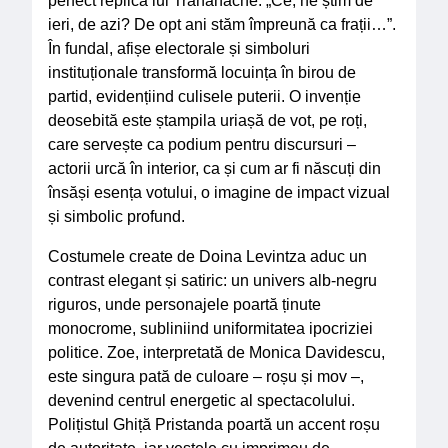
perfect replica lui Trahanache: „Ce, ne știm de
ieri, de azi? De opt ani stăm împreună ca frații…”.
În fundal, afișe electorale și simboluri
instituționale transformă locuința în birou de
partid, evidențiind culisele puterii. O invenție
deosebită este ștampila uriașă de vot, pe roți,
care servește ca podium pentru discursuri –
actorii urcă în interior, ca și cum ar fi născuți din
însăși esența votului, o imagine de impact vizual
și simbolic profund.
Costumele create de Doina Levintza aduc un
contrast elegant și satiric: un univers alb-negru
riguros, unde personajele poartă ținute
monocrome, subliniind uniformitatea ipocriziei
politice. Zoe, interpretată de Monica Davidescu,
este singura pată de culoare – roșu și mov –,
devenind centrul energetic al spectacolului.
Polițistul Ghiță Pristanda poartă un accent roșu