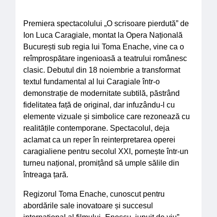
Premiera spectacolului „O scrisoare pierdută” de
Ion Luca Caragiale, montat la Opera Națională
București sub regia lui Toma Enache, vine ca o
reîmprospătare ingenioasă a teatrului românesc
clasic. Debutul din 18 noiembrie a transformat
textul fundamental al lui Caragiale într-o
demonstrație de modernitate subtilă, păstrând
fidelitatea față de original, dar infuzându-l cu
elemente vizuale și simbolice care rezonează cu
realitățile contemporane. Spectacolul, deja
aclamat ca un reper în reinterpretarea operei
caragialiene pentru secolul XXI, pornește într-un
turneu național, promițând să umple sălile din
întreaga țară.
Regizorul Toma Enache, cunoscut pentru
abordările sale inovatoare și succesul