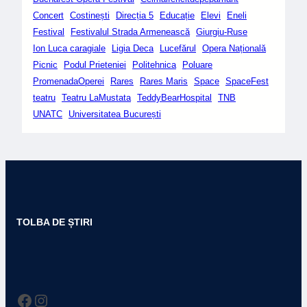
Concert
Costinești
Direcția 5
Educație
Elevi
Eneli
Festival
Festivalul Strada Armenească
Giurgiu-Ruse
Ion Luca caragiale
Ligia Deca
Lucefărul
Opera Națională
Picnic
Podul Prieteniei
Politehnica
Poluare
PromenadaOperei
Rares
Rares Maris
Space
SpaceFest
teatru
Teatru LaMustata
TeddyBearHospital
TNB
UNATC
Universitatea București
TOLBA DE ȘTIRI
Facebook
Instagram