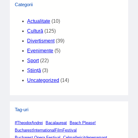
Categorii
Actualitate
(10)
Cultură
(125)
Divertisment
(39)
Evenimente
(5)
Sport
(22)
Știință
(3)
Uncategorized
(14)
Tag-uri
#TheodorAndrei
Bacalaureat
Beach Please!
BucharestInternationalFilmFestival
Bucharest Opera Festival
Celmaifericitdepepamant