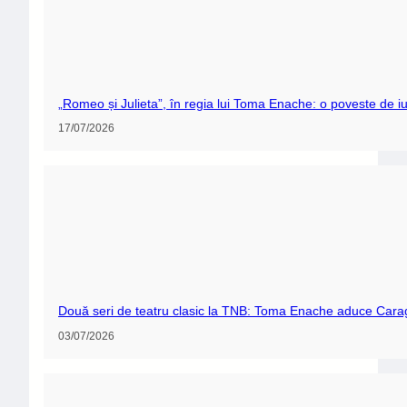
„Romeo și Julieta”, în regia lui Toma Enache: o poveste de iu
17/07/2026
Două seri de teatru clasic la TNB: Toma Enache aduce Carag
03/07/2026