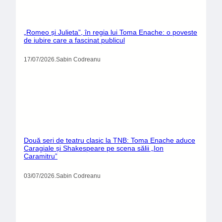
„Romeo și Julieta”, în regia lui Toma Enache: o poveste
de iubire care a fascinat publicul
17/07/2026
.
Sabin Codreanu
Două seri de teatru clasic la TNB: Toma Enache aduce
Caragiale și Shakespeare pe scena sălii „Ion
Caramitru”
03/07/2026
.
Sabin Codreanu