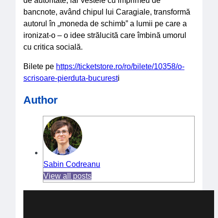
de autoritate, iar vestele cu imprimeu de
bancnote, având chipul lui Caragiale, transformă
autorul în „moneda de schimb” a lumii pe care a
ironizat-o – o idee strălucită care îmbină umorul
cu critica socială.
Bilete pe
https://ticketstore.ro/ro/bilete/10358/o-
scrisoare-pierduta-bucurest
i
Author
Sabin Codreanu
View all posts