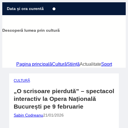
Sari
Data și ora curentă
la
conținut
Descoperă lumea prin cultură
Pagina principală
Cultură
Știință
Actualitate
Sport
CULTURĂ
„O scrisoare pierdută” – spectacol
interactiv la Opera Națională
București pe 9 februarie
Sabin Codreanu
21/01/2026