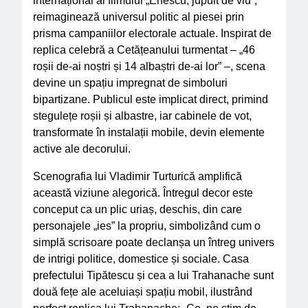
internațional al filmului „Enescu, jupuit de viu”,
reimaginează universul politic al piesei prin
prisma campaniilor electorale actuale. Inspirat de
replica celebră a Cetățeanului turmentat – „46
roșii de-ai noștri și 14 albaștri de-ai lor” –, scena
devine un spațiu impregnat de simboluri
bipartizane. Publicul este implicat direct, primind
stegulețe roșii și albastre, iar cabinele de vot,
transformate în instalații mobile, devin elemente
active ale decorului.
Scenografia lui Vladimir Turturică amplifică
această viziune alegorică. Întregul decor este
conceput ca un plic uriaș, deschis, din care
personajele „ies” la propriu, simbolizând cum o
simplă scrisoare poate declanșa un întreg univers
de intrigi politice, domestice și sociale. Casa
prefectului Tipătescu și cea a lui Trahanache sunt
două fețe ale aceluiași spațiu mobil, ilustrând