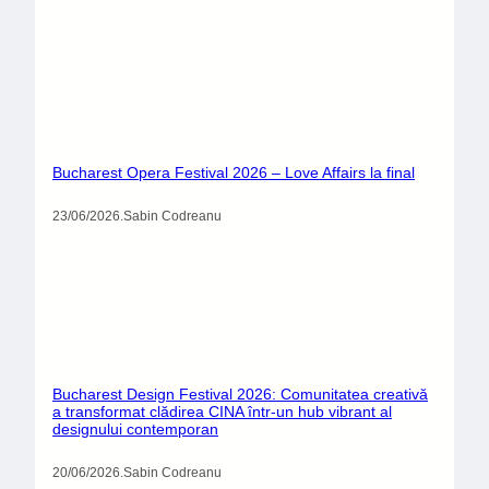
Bucharest Design Festival 2026: Comunitatea creativă a tran
20/06/2026
Categorii
Actualitate
(10)
Cultură
(125)
Divertisment
(39)
Evenimente
(5)
Sport
(22)
Știință
(3)
Uncategorized
(14)