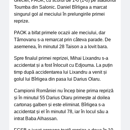
Ultimele postări
„Romeo și Julieta”, în regia lui Toma Enache: o poveste
de iubire care a fascinat publicul
17/07/2026
.
Sabin Codreanu
Două seri de teatru clasic la TNB: Toma Enache aduce