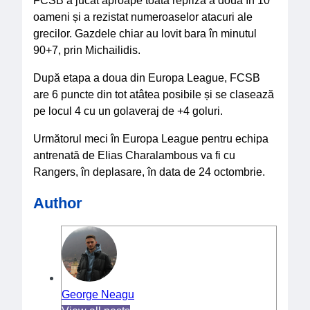
Caragiale și Shakespeare pe scena sălii „Ion
Caramitru”
03/07/2026
.
Sabin Codreanu
Bucharest Opera Festival 2026 – Love Affairs la final
23/06/2026
.
Sabin Codreanu
Bucharest Design Festival 2026: Comunitatea creativă
a transformat clădirea CINA într-un hub vibrant al