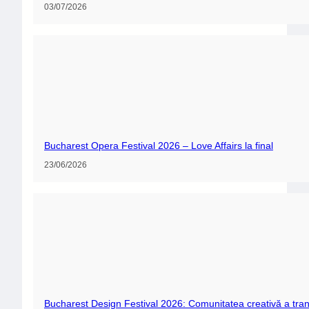
Cultură
Divertisment
Evenimente
Lifestyle
Sport
Știință
Uncategorized
CONTACTEAZĂ-NE
contact@tolbadestiri.ro