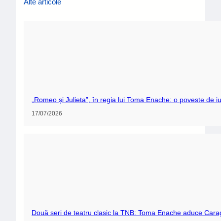
TOLBA DE ȘTIRI
Facebook
Instagram
LINK-URI DIVERSE
Despre noi
GDPR
Termeni și condiții
Trimite-ne feedback!
Contact
CATEGORII
Actualitate