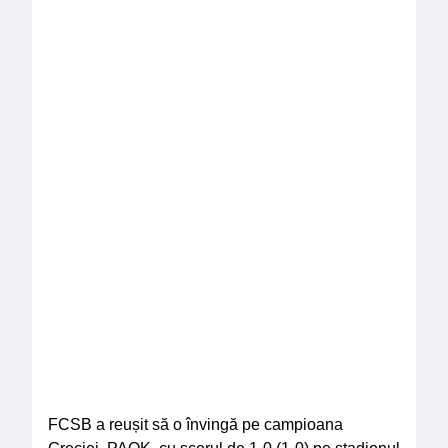
Prin înscriere, sunteți de acord cu politica noastră de
confidențialitate.
Tag-uri
Citatul săptămânii
„Muzica ne oferă o plăcere fără de care
omul nu poate trăi.” – Confucius