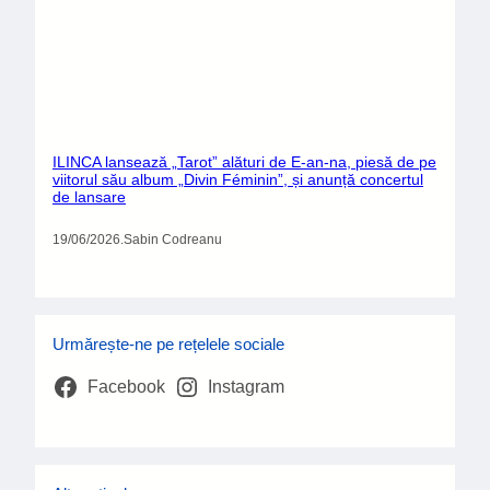
Tag-uri
#TheodorAndrei
Bacalaureat
Beach Please!
BucharestInternationalFilmFestival
Bucharest Opera Festival
Celmaifericitdepepamant
Concert
Costinești
Direcția 5
Educație
Elevi
Eneli
Festival
Festivalul Strada Armenească
Giurgiu-Ruse
Ion Luca caragiale
Ligia Deca
Lucefărul
Opera Națională
Picnic
Podul Prieteniei
Politehnica
Poluare
PromenadaOperei
Rares
Rares Maris
Space
SpaceFest
teatru
Teatru LaMustata
TeddyBearHospital
TNB
UNATC
Universitatea București