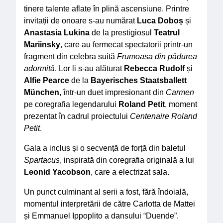
tinere talente aflate în plină ascensiune. Printre
invitații de onoare s-au numărat
Luca Doboș
și
Anastasia Lukina
de la prestigiosul
Teatrul
Mariinsky
, care au fermecat spectatorii printr-un
fragment din celebra suită
Frumoasa din pădurea
adormită
. Lor li s-au alăturat
Rebecca Rudolf
și
Alfie Pearce
de la
Bayerisches Staatsballett
München
, într-un duet impresionant din
Carmen
pe coregrafia legendarului
Roland Petit
, moment
prezentat în cadrul proiectului
Centenaire Roland
Petit
.
Gala a inclus și o secvență de forță din baletul
Spartacus
, inspirată din coregrafia originală a lui
Leonid Yacobson
, care a electrizat sala.
Un punct culminant al serii a fost, fără îndoială,
momentul interpretării de către Carlotta de Mattei
și Emmanuel Ippoplito a dansului “Duende”.