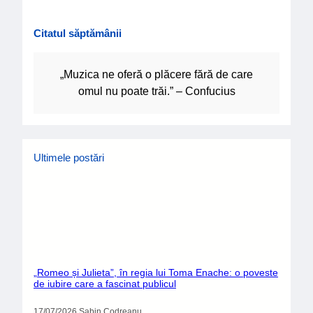
Citatul săptămânii
„Muzica ne oferă o plăcere fără de care
omul nu poate trăi.” – Confucius
Ultimele postări
„Romeo și Julieta”, în regia lui Toma Enache: o poveste
de iubire care a fascinat publicul
17/07/2026
.
Sabin Codreanu