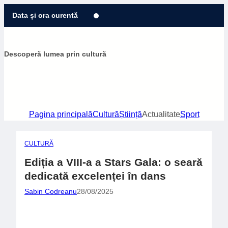
Sari
Data și ora curentă
la
conținut
Descoperă lumea prin cultură
Pagina principală
Cultură
Știință
Actualitate
Sport
CULTURĂ
Ediția a VIII-a a Stars Gala: o seară
dedicată excelenței în dans
Sabin Codreanu
28/08/2025