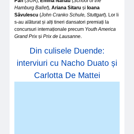
Pan
(SUA),
Emma Nănău
(
School of the
Hamburg Ballet
),
Ariana Sitaru
și
Ioana
Săvulescu
(
John Cranko Schule, Stuttgart
). Lor li
s-au alăturat și alți tineri dansatori premiați la
concursuri internaționale precum
Youth America
Grand Prix
și
Prix de Lausanne
.
Din culisele Duende:
interviuri cu Nacho Duato și
Carlotta De Mattei