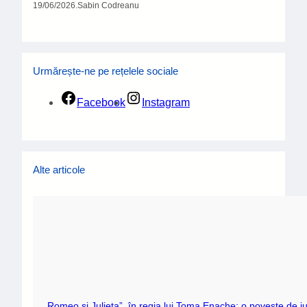
19/06/2026
.
Sabin Codreanu
Urmărește-ne pe rețelele sociale
Facebook
Instagram
Alte articole
„Romeo și Julieta”, în regia lui Toma Enache: o poveste de iu