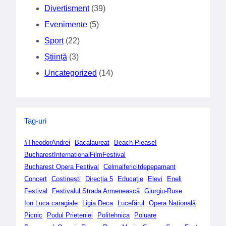
Divertisment
(39)
Evenimente
(5)
Sport
(22)
Știință
(3)
Uncategorized
(14)
Tag-uri
#TheodorAndrei
Bacalaureat
Beach Please!
BucharestInternationalFilmFestival
Bucharest Opera Festival
Celmaifericitdepepamant
Concert
Costinești
Direcția 5
Educație
Elevi
Eneli
Festival
Festivalul Strada Armenească
Giurgiu-Ruse
Ion Luca caragiale
Ligia Deca
Lucefărul
Opera Națională
Picnic
Podul Prieteniei
Politehnica
Poluare