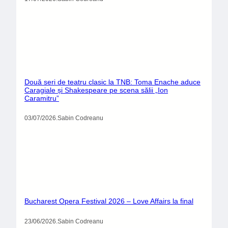
Două seri de teatru clasic la TNB: Toma Enache aduce
Caragiale și Shakespeare pe scena sălii „Ion
Caramitru”
03/07/2026
.
Sabin Codreanu
Bucharest Opera Festival 2026 – Love Affairs la final
23/06/2026
.
Sabin Codreanu