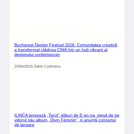
Bucharest Design Festival 2026: Comunitatea creativă
a transformat clădirea CINA într-un hub vibrant al
designului contemporan
20/06/2026
.
Sabin Codreanu
ILINCA lansează „Tarot” alături de E-an-na, piesă de pe
viitorul său album „Divin Féminin”, și anunță concertul
de lansare