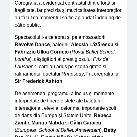
Coregrafia a evidențiat contrastul dintre forță și
fragilitate, iar precizia și muzicalitatea interpreților
au făcut ca momentul să fie aplaudat îndelung de
către public.
Spectacolul i-a celebrat și pe ambasadorii
Revolve Dance
, balerinii
Alecsia Lăzărescu
și
Fabrizzio Ulloa Cornejo
(
Royal Ballet School,
Londra
), câștigători ai prestigiosului
Prix de
Lausanne
, care au adus pe scenă grația și
rafinamentul duetului
Rhapsody
, în coregrafia lui
Sir Frederick Ashton
.
De asemenea, programul a inclus și momente
interpretate de tinerele stele ale baletului
internațional, elevi ai celor mai importante școli
de dans din Europa și Statele Unite:
Rebeca
Zamfir, Marius Mabda
și
Călin Garaicu
(
European School of Ballet, Amsterdam
),
Betty