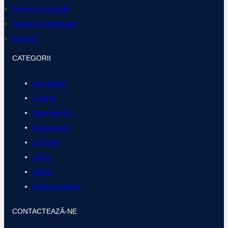
Termeni și condiții
o
r
k
a
Trimite-ne feedback!
m
Contact
CATEGORII
Actualitate
Cultură
Divertisment
Evenimente
Lifestyle
Sport
Știință
Uncategorized
CONTACTEAZĂ-NE