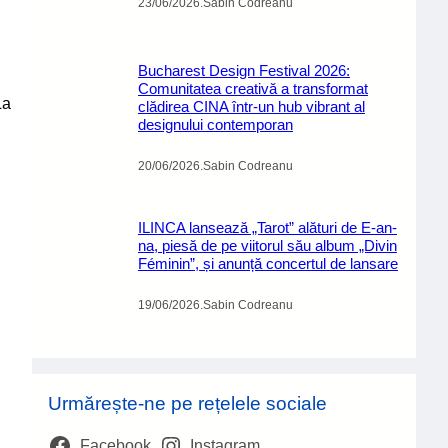
23/06/2026
.
Sabin Codreanu
Bucharest Design Festival 2026:
Comunitatea creativă a transformat
La
clădirea CINA într-un hub vibrant al
designului contemporan
20/06/2026
.
Sabin Codreanu
ILINCA lansează „Tarot” alături de E-an-
na, piesă de pe viitorul său album „Divin
Féminin”, și anunță concertul de lansare
19/06/2026
.
Sabin Codreanu
Urmărește-ne pe rețelele sociale
Facebook
Instagram