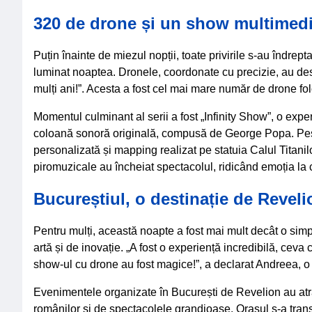
320 de drone și un show multimed
Puțin înainte de miezul nopții, toate privirile s-au îndre
luminat noaptea. Dronele, coordonate cu precizie, au des
mulți ani!”. Acesta a fost cel mai mare număr de drone fol
Momentul culminant al serii a fost „Infinity Show”, o exp
coloană sonoră originală, compusă de George Popa. Peste
personalizată și mapping realizat pe statuia Calul Titanilo
piromuzicale au încheiat spectacolul, ridicând emoția la
Bucureștiul, o destinație de Reveli
Pentru mulți, această noapte a fost mai mult decât o simp
artă și de inovație. „A fost o experiență incredibilă, ce
show-ul cu drone au fost magice!”, a declarat Andreea, o
Evenimentele organizate în București de Revelion au atras ș
românilor și de spectacolele grandioase. Orașul s-a trans