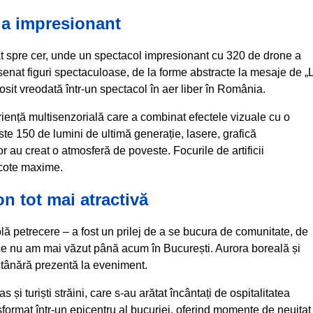
ia impresionant
ptat spre cer, unde un spectacol impresionant cu 320 de drone a
enat figuri spectaculoase, de la forme abstracte la mesaje de „
osit vreodată într-un spectacol în aer liber în România.
eriență multisenzorială care a combinat efectele vizuale cu o
 150 de lumini de ultimă generație, lasere, grafică
r au creat o atmosferă de poveste. Focurile de artificii
 cote maxime.
on tot mai atractivă
lă petrecere – a fost un prilej de a se bucura de comunitate, de
va ce nu am mai văzut până acum în București. Aurora boreală și
 tânără prezentă la eveniment.
i turiști străini, care s-au arătat încântați de ospitalitatea
format într-un epicentru al bucuriei, oferind momente de neuitat