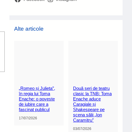
Alte articole
„Romeo și Julieta”,
Două seri de teatru
în regia lui Toma
clasic la TNB: Toma
Enache: o poveste
Enache aduce
de iubire care a
Caragiale și
fascinat publicul
Shakespeare pe
scena sălii „Ion
17/07/2026
Caramitru”
03/07/2026