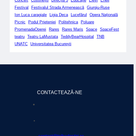
Concert
Costinești
Direcția 5
Educație
Elevi
Eneli
Festival
Festivalul Strada Armenească
Giurgiu-Ruse
Ion Luca caragiale
Ligia Deca
Lucefărul
Opera Națională
Picnic
Podul Prieteniei
Politehnica
Poluare
PromenadaOperei
Rares
Rares Maris
Space
SpaceFest
teatru
Teatru LaMustata
TeddyBearHospital
TNB
UNATC
Universitatea București
CONTACTEAZĂ-NE
contact@tolbadestiri.ro