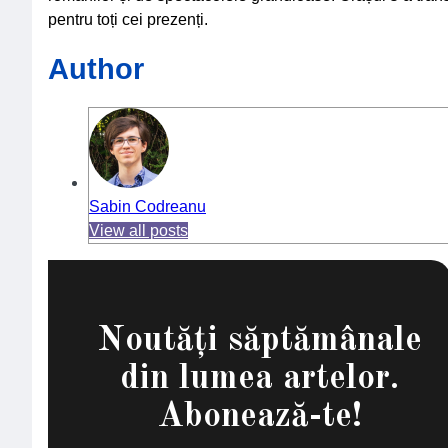
pentru toți cei prezenți.
Author
Sabin Codreanu
View all posts
Noutăți săptămânale
din lumea artelor.
Abonează-te!