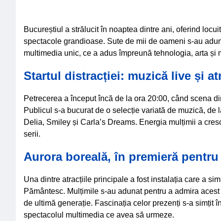
Bucureștiul a strălucit în noaptea dintre ani, oferind locui
spectacole grandioase. Sute de mii de oameni s-au aduna
multimedia unic, ce a adus împreună tehnologia, arta și
Startul distracției: muzică live și 
Petrecerea a început încă de la ora 20:00, când scena din
Publicul s-a bucurat de o selecție variată de muzică, de 
Delia, Smiley și Carla’s Dreams. Energia mulțimii a cresc
serii.
Aurora boreală, în premieră pentr
Una dintre atracțiile principale a fost instalația care a 
Pământesc. Mulțimile s-au adunat pentru a admira acest f
de ultimă generație. Fascinația celor prezenți s-a simțit 
spectacolul multimedia ce avea să urmeze.