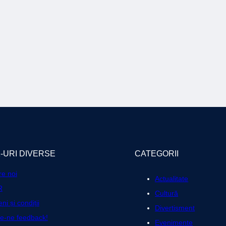
K-URI DIVERSE
CATEGORII
e noi
Actualitate
R
Cultură
ni și condiții
Divertisment
te-ne feedback!
Evenimente