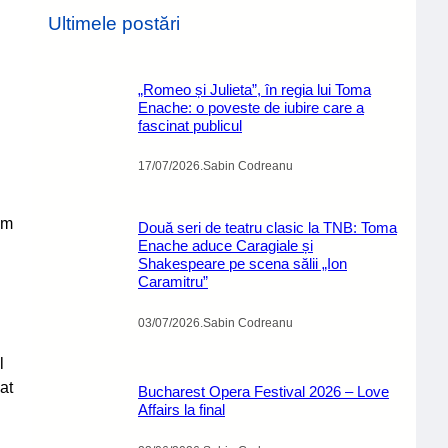
Ultimele postări
„Romeo și Julieta”, în regia lui Toma
Enache: o poveste de iubire care a
fascinat publicul
17/07/2026
.
Sabin Codreanu
um
Două seri de teatru clasic la TNB: Toma
Enache aduce Caragiale și
Shakespeare pe scena sălii „Ion
Caramitru”
03/07/2026
.
Sabin Codreanu
l
at
Bucharest Opera Festival 2026 – Love
Affairs la final