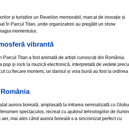
torilor și turiștilor un Revelion memorabil, marcat de inovație și
t în Parcul Titan, unde organizatorii au pregătit un show
 magia momentului.
atmosferă vibrantă
 Parcul Titan a fost animată de artiști cunoscuți din România.
la pop și rock la muzică electronică, interpretată de vedete prec
ut cu fiecare moment, iar dansul și voia bună au fost la ordinea
u România
simulat aurora boreală, amplasată la intrarea semnalizată cu Globu
enomen spectaculos, recreat cu ajutorul tehnologiilor de ilumin
în aer, mai ales când aurora boreală s-a sincronizat perfect cu