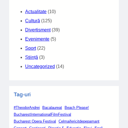
Actualitate
(10)
Cultură
(125)
Divertisment
(39)
Evenimente
(5)
Sport
(22)
Știință
(3)
Uncategorized
(14)
Tag-uri
#TheodorAndrei
Bacalaureat
Beach Please!
BucharestInternationalFilmFestival
Bucharest Opera Festival
Celmaifericitdepepamant