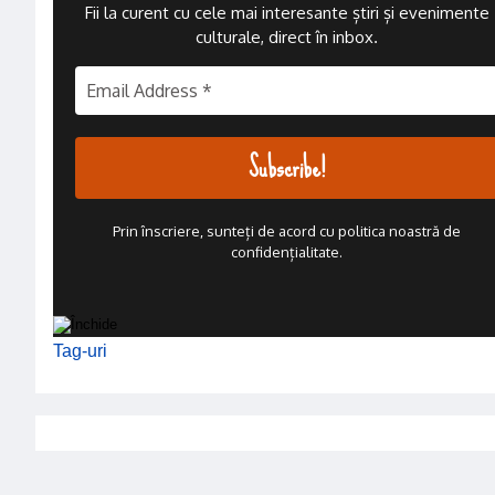
Fii la curent cu cele mai interesante știri și evenimente
culturale, direct în inbox
.
Prin înscriere, sunteți de acord cu politica noastră de
confidențialitate.
Tag-uri