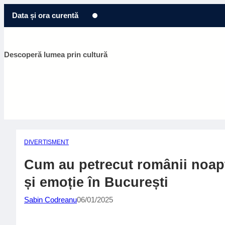
Sari
Data și ora curentă
la
conținut
Descoperă lumea prin cultură
DIVERTISMENT
Cum au petrecut românii noapt
și emoție în București
Sabin Codreanu
06/01/2025