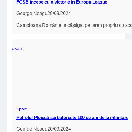
FCSB începe cu o victorie în Europa League
George Neagu
29/09/2024
Campioana României a câștigat pe teren propriu cu s
SPORT
Sport
Petrolul Ploiești sărbătorește 100 de ani de la înființare
George Neagu
20/09/2024