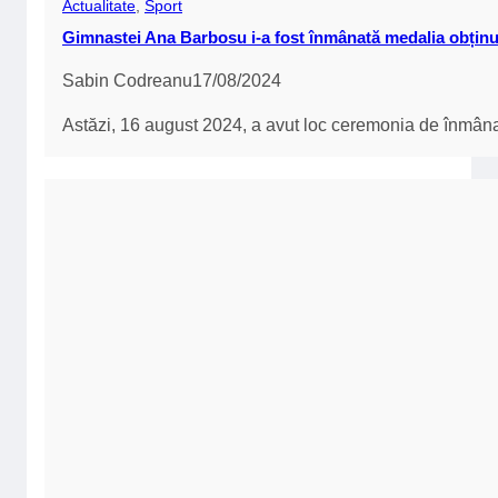
SPORT
Sport
Corvinul Hunedoara a pierdut cu Astana și încheie aven
George Neagu
15/08/2024
Corvinul Hunedoara a fost învinsă de Astana cu scoru
1
2
3
Pagina următoare
Citatul săptămânii