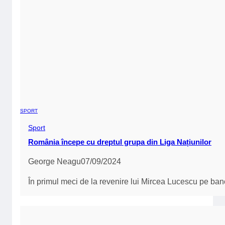
SPORT
Sport
Astăzi echipele românești joacă meciul tur din Play-Off-
George Neagu
22/08/2024
FCSB și CFR Cluj joacă astăzi meciul tur din Play-Of