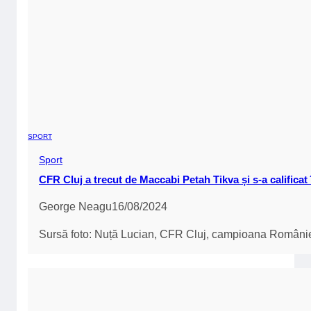
Bucharest Design Festival 2026: Comunitatea creativă a
transformat clădirea CINA într-un hub vibrant al designului
contemporan
20/06/2026
.
Sabin Codreanu
ILINCA lansează „Tarot” alături de E-an-na, piesă de pe
viitorul său album „Divin Féminin”, și anunță concertul de
lansare
19/06/2026
.
Sabin Codreanu