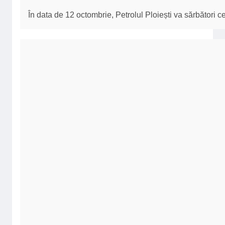
În data de 12 octombrie, Petrolul Ploiești va sărbători 
SPORT
Sport
România începe cu dreptul grupa din Liga Națiunilor
George Neagu
07/09/2024
În primul meci de la revenire lui Mircea Lucescu pe ba