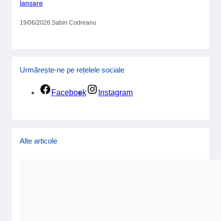
Noutăți săptămânale din
lumea artelor. Abonează
te!
Fii la curent cu cele mai interesante știri și evenimente
culturale, direct în inbox
.
Prin înscriere, sunteți de acord cu politica noastră de
confidențialitate.