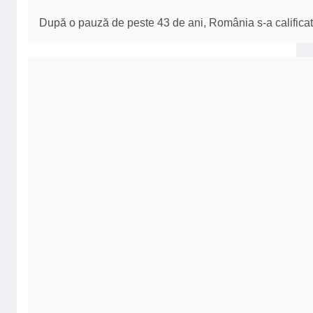
SPORT
Sport
CFR Cluj a trecut de Maccabi Petah Tikva și s-a califica
George Neagu
16/08/2024
Sursă foto: Nuță Lucian, CFR Cluj, campioana României