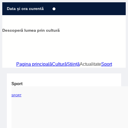
Sari
Data și ora curentă
la
conținut
Descoperă lumea prin cultură
Pagina principală
Cultură
Știință
Actualitate
Sport
Sport
SPORT