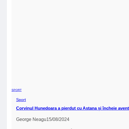
Sport
(22)
Știință
(3)
Uncategorized
(14)
Tag-uri
#TheodorAndrei
Bacalaureat
Beach Please!
BucharestInternationalFilmFestival
Bucharest Opera Festival
Celmaifericitdepepamant
Concert
Costinești
Direcția 5
Educație
Elevi
Eneli
Festival
Festivalul Strada Armenească
Giurgiu-Ruse
Ion Luca caragiale
Ligia Deca
Lucefărul
Opera Națională
Picnic
Podul Prieteniei
Politehnica
Poluare
PromenadaOperei
Rares
Rares Maris
Space
SpaceFest
teatru
Teatru LaMustata
TeddyBearHospital
TNB
UNATC
Universitatea București